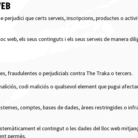
WEB
se perjudici que certs serveis, inscripcions, productes o acti
loc web, els seus continguts i els seus serveis de manera dili
cites, fraudulentes o perjudicials contra The Traka o tercers.
 maliciós, codi maliciós o qualsevol element que pugui afecta
sistemes, comptes, bases de dades, àrees restringides o infra
r sistemàticament el contingut o les dades del lloc web mitja
ent permès.