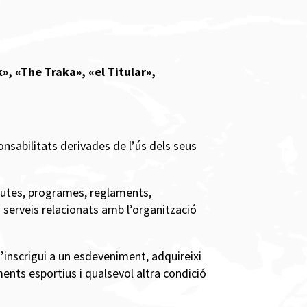
», «The Traka», «el Titular»,
ponsabilitats derivades de l’ús dels seus
 rutes, programes, reglaments,
s serveis relacionats amb l’organització
s’inscrigui a un esdeveniment, adquireixi
ments esportius i qualsevol altra condició