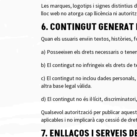
Les marques, logotips i signes distintius 
lloc web no atorga cap llicència ni autoritz
6. CONTINGUT GENERAT 
Quan els usuaris enviïn textos, històries, 
a) Posseeixen els drets necessaris o tenen 
b) El contingut no infringeix els drets de t
c) El contingut no inclou dades personals
altra base legal vàlida.
d) El contingut no és il·lícit, discriminato
Qualsevol autorització per publicar aques
aplicables i no implicarà cap cessió de dre
7. ENLLAÇOS I SERVEIS 