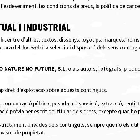
’esdeveniment, les condicions de preus, la política de cancel·
TUAL I INDUSTRIAL
hi, entre d’altres, textos, dissenys, logotips, marques, noms
ra del lloc web i la selecció i disposició dels seus contingut
 NATURE NO FUTURE, S.L.
o als autors, fotògrafs, produc
cap dret d’explotació sobre aquests continguts.
, comunicació pública, posada a disposició, extracció, reutili
ió prèvia per escrit del titular dels drets, excepte quan ho pe
estrictament privades dels continguts, sempre que no els utili
avisos de propietat.