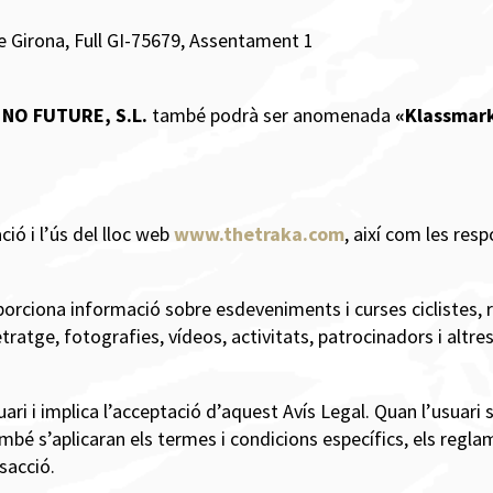
e Girona, Full GI-75679, Assentament 1
NO FUTURE, S.L.
també podrà ser anomenada
«Klassmark
ció i l’ús del lloc web
www.thetraka.com
, així com les res
porciona informació sobre esdeveniments i curses ciclistes,
tratge, fotografies, vídeos, activitats, patrocinadors i altre
uari i implica l’acceptació d’aquest Avís Legal. Quan l’usuari 
ambé s’aplicaran els termes i condicions específics, els regla
sacció.