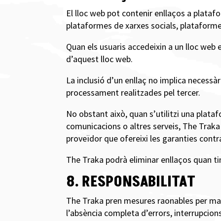
El lloc web pot contenir enllaços a plata
plataformes de xarxes socials, plataformes 
Quan els usuaris accedeixin a un lloc web ex
d’aquest lloc web.
La inclusió d’un enllaç no implica necessàr
processament realitzades pel tercer.
No obstant això, quan s’utilitzi una plat
comunicacions o altres serveis, The Traka
proveïdor que ofereixi les garanties contr
The Traka podrà eliminar enllaços quan tin
8. RESPONSABILITAT
The Traka pren mesures raonables per mante
l’absència completa d’errors, interrupcions,