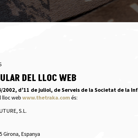
6
ITULAR DEL LLOC WEB
4/2002, d’11 de juliol, de Serveis de la Societat de la I
el lloc web
www.thetraka.com
és:
TURE, S.L.
05 Girona, Espanya