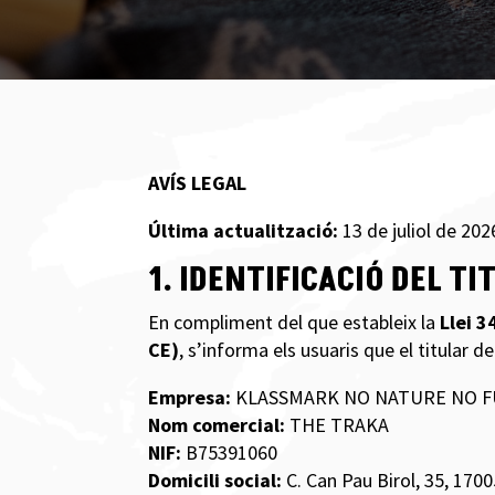
AVÍS LEGAL
Última actualització:
13 de juliol de 202
1. IDENTIFICACIÓ DEL T
En compliment del que estableix la
Llei 3
CE)
, s’informa els usuaris que el titular d
Empresa:
KLASSMARK NO NATURE NO FU
Nom comercial:
THE TRAKA
NIF:
B75391060
Domicili social:
C. Can Pau Birol, 35, 170