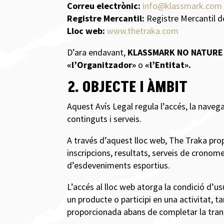
Correu electrònic:
info@klassmark.com
Registre Mercantil:
Registre Mercantil d
Lloc web:
www.thetraka.com
D’ara endavant,
KLASSMARK NO NATURE 
«l’Organitzador»
o
«l’Entitat».
2. OBJECTE I ÀMBIT
Aquest Avís Legal regula l’accés, la navega
continguts i serveis.
A través d’aquest lloc web, The Traka pro
inscripcions, resultats, serveis de cronome
d’esdeveniments esportius.
L’accés al lloc web atorga la condició d’us
un producte o participi en una activitat, t
proporcionada abans de completar la tran