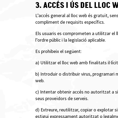
3. ACCÉS I ÚS DEL LLOC 
L’accés general al lloc web és gratuït, sen
compliment de requisits específics.
Els usuaris es comprometen a utilitzar el l
l’ordre públic i la legislació aplicable.
Es prohibeix el següent:
a) Utilitzar el lloc web amb finalitats il·lí
b) Introduir o distribuir virus, programari
web.
c) Intentar obtenir accés no autoritzat a 
seus proveïdors de serveis.
d) Extreure, reutilitzar, copiar o explota
estigui expressament autoritzat o legalm