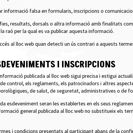
r informació falsa en formularis, inscripcions o comunicacio
fies, resultats, dorsals o altra informació amb finalitats com
la raó per la qual es va publicar aquesta informació.
ccés al lloc web quan detecti un ús contrari a aquests termes
SDEVENIMENTS I INSCRIPCIONS
formació publicada al lloc web sigui precisa i estigui actuali
ts de control, els reglaments, els patrocinadors i altres asp
orològiques, de salut, de seguretat, administratives o de f
ada esdeveniment seran les establertes en els seus reglament
informació general publicada al lloc web no substitueix els te
 termes i condicions presentats al participant abans de la con