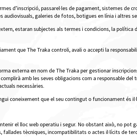
formes d’inscripció, passarel·les de pagament, sistemes de 
audiovisuals, galeries de fotos, botigues en línia i altres se
tern, estaran subjectes als termes i condicions, la política de
iament que The Traka controli, avali o accepti la responsabil
aforma externa en nom de The Traka per gestionar inscripcio
 complirà amb les seves obligacions com a responsable del t
actuals necessàries.
gui coneixement que el seu contingut o funcionament és il·líc
nir el lloc web operatiu i segur. No obstant això, no pot ga
 fallades tècniques, incompatibilitats o actes il·lícits de ter