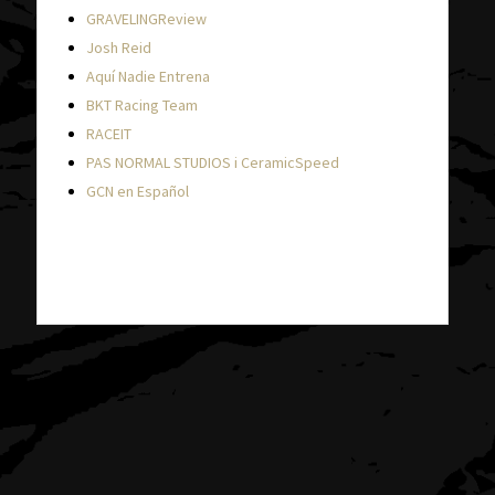
GRAVELINGReview
Josh Reid
Aquí Nadie Entrena
BKT Racing Team
RACEIT
PAS NORMAL STUDIOS i CeramicSpeed
GCN en Español