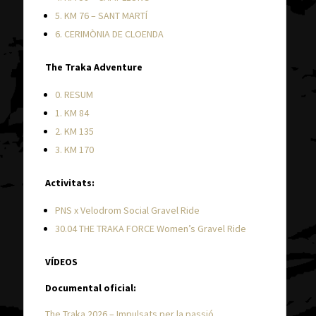
5. KM 76 – SANT MARTÍ
6. CERIMÒNIA DE CLOENDA
The Traka Adventure
0. RESUM
1. KM 84
2. KM 135
3. KM 170
Activitats:
PNS x Velodrom Social Gravel Ride
30.04 THE TRAKA FORCE Women’s Gravel Ride
VÍDEOS
Documental oficial:
The Traka 2026 – Impulsats per la passió